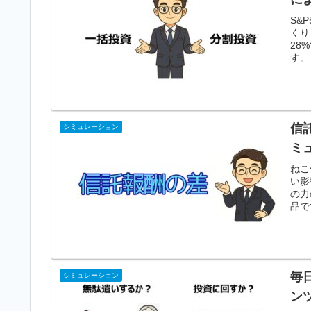
S&
くり
28
す。
信
シミュレーション
ミ
ねこ
い影
の力
品で
毎
シミュレーション
ン