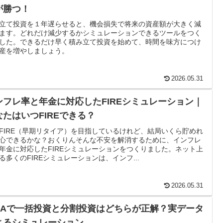
が勝つ！
立て投資を１年遅らせると、機会損失で将来の資産額が大きく減
ます。どれだけ減少するかシミュレーションできるツールをつく
した。できるだけ早く積み立て投資を始めて、時間を味方につけ
産を増やしましょう。
2026.05.31
ンフレ率と年金に対応したFIREシミュレーション｜
なたはいつFIREできる？
FIRE（早期リタイア）を目指しているけれど、結局いくら貯めれ
心できるかな？おくりんそんな不安を解消するために、インフレ
年金に対応したFIREシミュレーションをつくりました。ネット上
る多くのFIREシミュレーションは、インフ...
2026.05.31
ISAで一括投資と分割投資はどちらが正解？実データ
よるシミュレーション