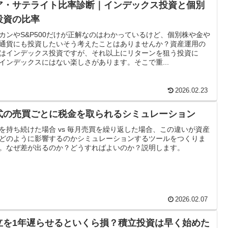
ア・サテライト比率診断｜インデックス投資と個別
投資の比率
カンやS&P500だけが正解なのはわかっているけど、個別株や金や
通貨にも投資したいそう考えたことはありませんか？資産運用の
はインデックス投資ですが、それ以上にリターンを狙う投資に
インデックスにはない楽しさがあります。そこで重...
2026.02.23
式の売買ごとに税金を取られるシミュレーション
を持ち続けた場合 vs 毎月売買を繰り返した場合、この違いが資産
どのように影響するのかシミュレーションするツールをつくりま
。なぜ差が出るのか？どうすればよいのか？説明します。
2026.02.07
立を1年遅らせるといくら損？積立投資は早く始めた