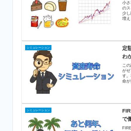
小さ
のス
少し
増え
定
シミュレーション
わ
この
がゼ
す。
命が
F
シミュレーション
で
FI