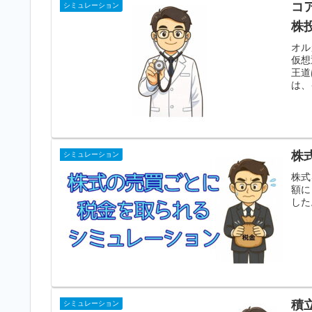
コ
シミュレーション
株
オル
仮想
王道
は、
株
シミュレーション
株式
額に
した
積
シミュレーション