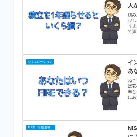
人
積み
少し
りま
て資
イ
シミュレーション
あ
ねこ
ば安
率と
にあ
N
FIRE（早期退職）
に