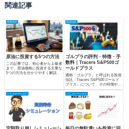
関連記事
投資信託
投資信託
原油に投資する5つの方法
ゴルプラの評判・特徴・手
数料｜Tracers S&P500ゴ
この記事では、初心者から上級者
ールドプラス
まで、原油価格に投資する主要な
5つの方法を分かりやすく解説し
通称「ゴルプラ」と呼ばれる投資
ます。まずは小額から試してみた
信託「Tracers S&P500ゴールド
いなら、ETFがおすすめです。長
プラス」について、その特徴や手
期投資をしたい人は、原油関連株
数料をわかりやすく紹介します。
がいいでしょう。短期で売買した
ゴルプラは金とS＆P500に投資す
シミュレーション
シミュレーション
い人は、CFD。
ることと、2倍のレバレッジをか
けていることが特徴です。2022
年8月の設定来では、金と
NASDAQより高い値上がりをす
る実績を出しています。
定額取り崩しシミュレーシ
毎日の無駄遣いを投資に回