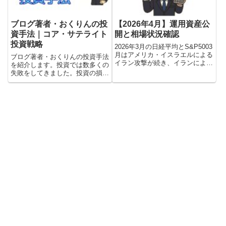
す。特徴を理解して使い分けまし
ょう。
ブログ著者・おくりんの投
【2026年4月】運用資産公
資手法｜コア・サテライト
開と相場状況確認
投資戦略
2026年3月の日経平均とS&P5003
月はアメリカ・イスラエルによる
ブログ著者・おくりんの投資手法
イラン攻撃が続き、イランによる
を紹介します。投資では数多くの
ホルムズ海峡の封鎖も継続してい
失敗をしてきました。投資の損を
ます。世界の株式市場にとって重
取り返すためにいろいろ本を読ん
要なのは、戦争がいつ終結するか
で投資の知識を身につけ、実践を
ではなく、ホルムズ海峡がいつ解
通して自分にあった投資手法を確
放されるかです。4月...
立できました。その方法は、イン
デックス投資をコアとした、コ
ア・サテライト投資戦略です。