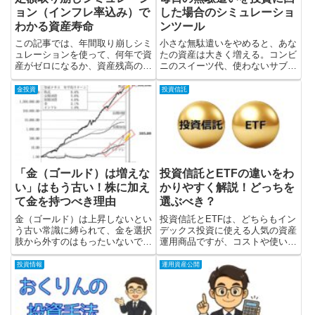
ョン（インフレ率込み）で
した場合のシミュレーショ
わかる資産寿命
ンツール
この記事では、年間取り崩しシミ
小さな無駄遣いをやめると、あな
ュレーションを使って、何年で資
たの資産は大きく増える。コンビ
産がゼロになるか、資産残高の推
ニのスイーツ代、使わないサブス
移を具体的に確認する方法を紹介
ク、毎日のカフェ代、これらをほ
します。事前に資産寿命がわかっ
んの少し削るだけで、老後の不安
金投資
投資信託
ていると安心ですし、まんがいち
が減り、経済的に自由に近づき、
資産寿命が短くてもこれから対策
資産が増え、人生の選択肢が広が
ができます。ぜひお試しくださ
ります。
い。
「金（ゴールド）は増えな
投資信託とETFの違いをわ
い」はもう古い！株に加え
かりやすく解説！どっちを
て金を持つべき理由
選ぶべき？
金（ゴールド）は上昇しないとい
投資信託とETFは、どちらもイン
う古い常識に縛られて、金を選択
デックス投資に使える人気の資産
肢から外すのはもったいないで
運用商品ですが、コストや使い勝
す。攻めの株式と守りの金（ゴー
手、運用方法に違いがあります。
ルド）。この両輪を揃えること
投資信託は、毎月1,000円から始
投資情報
運用資産公開
で、安定した強力な資産運用がで
められる、クレカ積立・ポイント
きます。まずは少額からでも金
投資にも対応、全自動で放置OK
（ゴールド）に投資してみません
で楽ちんです。ETFは、運用コス
か？
ト（信託報酬）がとにかく安いで