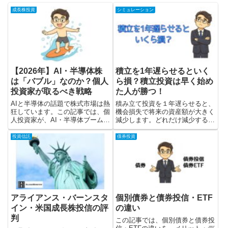
成長株投資
シミュレーション
【2026年】AI・半導体株
積立を1年遅らせるといく
は「バブル」なのか？個人
ら損？積立投資は早く始め
投資家が取るべき戦略
た人が勝つ！
AIと半導体の話題で株式市場は熱
積み立て投資を１年遅らせると、
狂しています。この記事では、個
機会損失で将来の資産額が大きく
人投資家が、AI・半導体ブームを
減少します。どれだけ減少するか
乗りこなすための視点と戦略を解
シミュレーションできるツールを
説します。戦略①：GPUの主役
つくりました。できるだけ早く積
投資信託
債券投資
だけを追うな！次に伸びるニッチ
み立て投資を始めて、時間を味方
な分野を狙え！戦略②：バブルを
につけて資産を増やしましょう。
乗りこなせ！
アライアンス・バーンスタ
個別債券と債券投信・ETF
イン・米国成長株投信の評
の違い
判
この記事では、個別債券と債券投