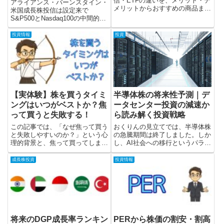
信・ETFの違いを、メリット・デ
アライアンス・バーンスタイン・
メリットからおすすめの商品まで
米国成長株投信は設定来で
徹底比較しました。この記事を読
S&P500とNasdaq100の中間的な
み終える頃には、あなたの運用ス
リターンを示しているファンドで
タイルにぴったりの「債券との付
す。そのため、このファンドを購
投資情報
投資
き合い方」が見つかるはずです。
入するよりも、S&P500と
Nasdaq100を50％ずつ購入する
ことで同等のリターンを低コスト
で実現できます。
【実体験】株を買うタイミ
半導体株の将来性予測｜デ
ングはいつがベストか？焦
ータセンター投資の減速か
って買うと失敗する！
ら読み解く投資戦略
この記事では、「なぜ焦って買う
おくりんの見立てでは、半導体株
と失敗しやすいのか？」という心
の急騰期間は終了しました。しか
理的背景と、焦って買ってしまっ
し、AI社会への移行というパラダ
た、おくりんの失敗事例と、おく
イムシフトが終わったわけではあ
りんが買い急ぎを防ぐために実践
りません。これからは、データセ
成長株投資
投資情報
している具体的なマイルールを紹
ンターのボトルネックを解消する
介します。
株が注目されるでしょう。
将来のDGP成長率ランキン
PERから株価の割安・割高