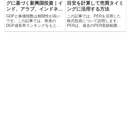
グに基づく新興国投資｜イ
目安を計算して売買タイミ
ンド、アラブ、インドネシ
ングに活用する方法
ア
GDPと株価指数は相関性が⾼い
この記事では、PERを活用した
です。この記事では、将来の
株式投資について説明します。
DGP成長率ランキングをもと
PERは、過去のPER実績範囲を
に、次の新興国投資の本命を推測
もとに現在の株価が割安かどうか
します。10年後を見据えた長期
判断する目安にできる指標で、売
投資のアイデアです。 DGP成長
買タイミングの判断に使うことが
率ランキングは、インド、アラブ
できます。
首長国連邦、インドネシア、サウ
ジアラビア、トルコでした。これ
らの国の株価指数への投資方法も
紹介します。