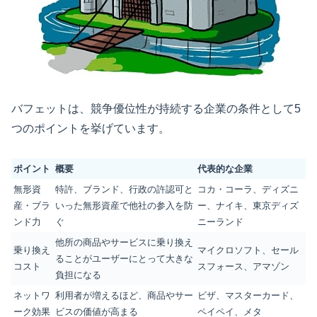
バフェットは、競争優位性が持続する企業の条件として5
つのポイントを挙げています。
ポイント
概要
代表的な企業
無形資
特許、ブランド、行政の許認可と
コカ・コーラ、ディズニ
産・ブラ
いった無形資産で他社の参入を防
ー、ナイキ、東京ディズ
ンド力
ぐ
ニーランド
他所の商品やサービスに乗り換え
乗り換え
マイクロソフト、セール
ることがユーザーにとって大きな
コスト
スフォース、アマゾン
負担になる
ネットワ
利用者が増えるほど、商品やサー
ビザ、マスターカード、
ーク効果
ビスの価値が高まる
ペイペイ、メタ