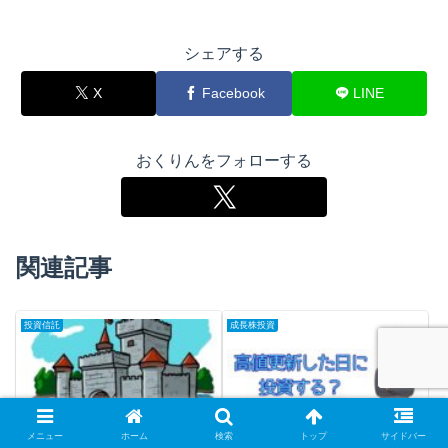
シェアする
X
Facebook
LINE
おくりんをフォローする
関連記事
投資信託
成長株投資
メニュー
ホーム
検索
トップ
サイドバー
エコノミックモートETFの
最高値を更新したタイミン